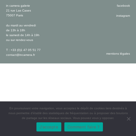
in camera galerie
facebook
21 rue Las Cases
75007 Paris
instagram
du mardi au vendredi
de 13h à 18h
le samedi de 14h à 19h
ou sur rendez-vous
T : +33 (0)1 47 05 51 77
mentions légales
contact@incamera.fr
En poursuivant votre navigation, vous acceptez le dépôt de cookies tiers destinés à
nous permettre d’établir des statistiques de fréquentation ou à proposer des boutons
de partage sur les réseaux sociaux. Vous pouvez vous y opposer.
J'accepte
Comment faire ?