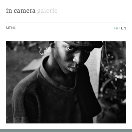
MENU
FR
|
EN