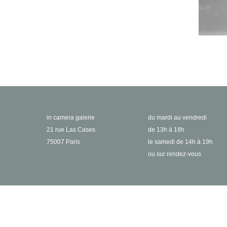
in camera galerie
du mardi au vendredi
21 rue Las Cases
de 13h à 18h
75007 Paris
le samedi de 14h à 19h
ou sur rendez-vous