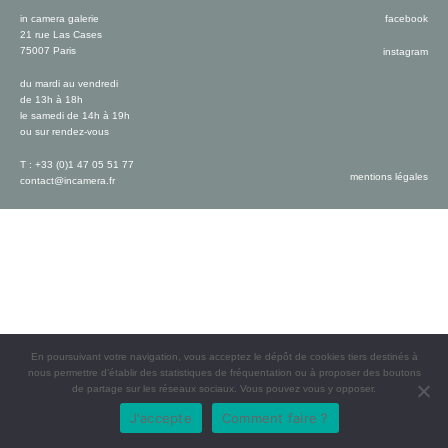
in camera galerie
facebook
21 rue Las Cases
75007 Paris
instagram
du mardi au vendredi
de 13h à 18h
le samedi de 14h à 19h
ou sur rendez-vous
T : +33 (0)1 47 05 51 77
mentions légales
contact@incamera.fr
En poursuivant votre navigation, vous acceptez le dépôt de cookies tiers destinés à
nous permettre d’établir des statistiques de fréquentation ou à proposer des boutons
de partage sur les réseaux sociaux. Vous pouvez vous y opposer.
J'accepte
Comment faire ?