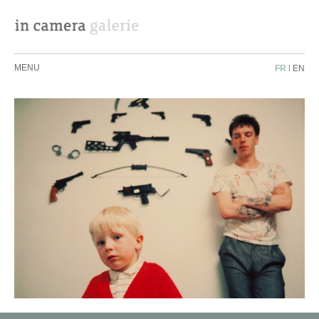
MENU
FR
|
EN