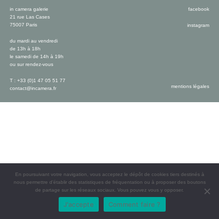
in camera galerie
facebook
21 rue Las Cases
75007 Paris
instagram
du mardi au vendredi
de 13h à 18h
le samedi de 14h à 19h
ou sur rendez-vous
T : +33 (0)1 47 05 51 77
mentions légales
contact@incamera.fr
En poursuivant votre navigation, vous acceptez le dépôt de cookies tiers destinés à
nous permettre d’établir des statistiques de fréquentation ou à proposer des boutons
de partage sur les réseaux sociaux. Vous pouvez vous y opposer.
J'accepte
Comment faire ?