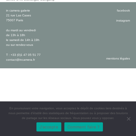
in camera galerie
facebook
21 rue Las Cases
75007 Paris
instagram
du mardi au vendredi
de 13h à 18h
le samedi de 14h à 19h
ou sur rendez-vous
T : +33 (0)1 47 05 51 77
mentions légales
contact@incamera.fr
En poursuivant votre navigation, vous acceptez le dépôt de cookies tiers destinés à
nous permettre d’établir des statistiques de fréquentation ou à proposer des boutons
de partage sur les réseaux sociaux. Vous pouvez vous y opposer.
J'accepte
Comment faire ?