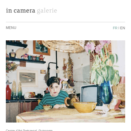
MENU
FR
|
EN
Centre d’Art Gwinzegal, Guingamp