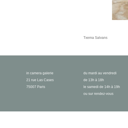
Txema Salvans
in camera galerie
du mardi au vendredi
21 rue Las Cases
de 13h à 18h
75007 Paris
le samedi de 14h à 19h
ou sur rendez-vous