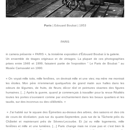
Paris
Paris
| Edouard Boubat | 1953
| Edouard Boubat | 1953
Montmartre, Paris
Montmartre, Paris
| Edouard Boubat | 1948
| Edouard Boubat | 1948
PARIS
in camera présente « PARIS », la troisième exposition d’Édouard Boubat à la galerie.
Un ensemble de tirages originaux et de vintages. La plupart de ces photographies
prises entre 1946 et 1999, faisaient partie de l’exposition “ Le Paris de Boubat “ au
Musée Carnavalet en 1990.
« On voyait mille toits, mille fenêtres, on devinait mille et une vies; ma mère me montrait
les étoiles. Mon père m’emmenait quelquefois de grand matin aux halles dans les
odeurs de légumes, de fruits, de fleurs; décor réel et peintures vivantes des figures
humaines. […] Après la guerre, quand je commençais à travailler pour la revue Réalités
toutes les portes s’ouvraient comme par enchantement dans les beaux quartiers et les
taudis, sur des inconnus ou des célébrités. »
» J’ai habité sur le square des Épinettes au-dessus des arbres, des saisons et des cris
de cours de récréation; puis rue du quatre-Septembre, puis rue de la Tâcherie près du
Châtelet et maintenant près de Sèvres-Lecourbe. Et j’ai vu mille logements, mille
fenêtres et mille et une lumières. […] Paris change mais ne s’use pas et c’est bien là