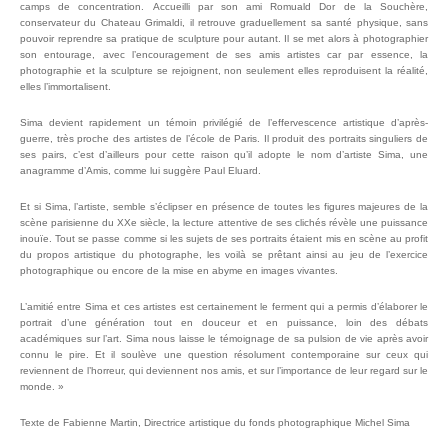
camps de concentration. Accueilli par son ami Romuald Dor de la Souchère,
conservateur du Chateau Grimaldi, il retrouve graduellement sa santé physique, sans
pouvoir reprendre sa pratique de sculpture pour autant. Il se met alors à photographier
son entourage, avec l’encouragement de ses amis artistes car par essence, la
photographie et la sculpture se rejoignent, non seulement elles reproduisent la réalité,
elles l’immortalisent.
Sima devient rapidement un témoin privilégié de l’effervescence artistique d’après-
guerre, très proche des artistes de l’école de Paris. Il produit des portraits singuliers de
ses pairs, c’est d’ailleurs pour cette raison qu’il adopte le nom d’artiste Sima, une
anagramme d’Amis, comme lui suggère Paul Eluard.
Et si Sima, l’artiste, semble s’éclipser en présence de toutes les figures majeures de la
scène parisienne du XXe siècle, la lecture attentive de ses clichés révèle une puissance
inouïe. Tout se passe comme si les sujets de ses portraits étaient mis en scène au profit
du propos artistique du photographe, les voilà se prêtant ainsi au jeu de l’exercice
photographique ou encore de la mise en abyme en images vivantes.
L’amitié entre Sima et ces artistes est certainement le ferment qui a permis d’élaborer le
portrait d’une génération tout en douceur et en puissance, loin des débats
académiques sur l’art. Sima nous laisse le témoignage de sa pulsion de vie après avoir
connu le pire. Et il soulève une question résolument contemporaine sur ceux qui
reviennent de l’horreur, qui deviennent nos amis, et sur l’importance de leur regard sur le
monde. »
Texte de Fabienne Martin, Directrice artistique du fonds photographique Michel Sima