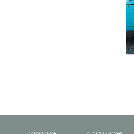
in camera galerie
du mardi au vendredi