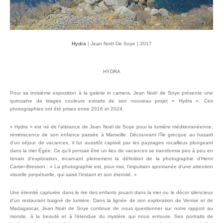
Hydra
Hydra
Hydra
Hydra
Hydra
Hydra
Hydra
Hydra
| Jean Noël De Soye | 2017
| Jean Noël De Soye | 2018
| Jean Noël De Soye | 2021
| Jean Noël De Soye | 2016
| Jean Noël De Soye | 2017
| Jean Noël De Soye | 2020
| Jean Noël De Soye | 2021
| Jean Noël De Soye | 2024
| Jean Noël De Soye | 2017
| Jean Noël De Soye | 2016
| Jean Noël De Soye | 2017
Hydra
Hydra
| Jean Noël De Soye | 2016
| Jean Noël De Soye | 2018
HYDRA
Pour sa troisième exposition à la galerie in camera, Jean Noël de Soye présente une
quinzaine de tirages couleurs extraits de son nouveau projet « Hydra ». Ces
photographies ont été prises entre 2016 et 2024.
« Hydra » est né de l’attirance de Jean Noël de Soye pour la lumière méditerranéenne,
réminiscence de son enfance passée à Marseille. Découvrant l’île grecque au hasard
d’un séjour de vacances, il fut aussitôt captivé par les paysages rocailleux plongeant
dans la mer Égée. Ce qu’il pensait être un lieu de vacances se transforma peu à peu en
terrain d’exploration, incarnant pleinement la définition de la photographie d’Henri
Cartier-Bresson : « La photographie est, pour moi, l’impulsion spontanée d’une attention
visuelle perpétuelle, qui saisit l’instant et son éternité. »
Une éternité capturée dans le rire des enfants jouant dans la mer ou le décor silencieux
d’un restaurant baigné de lumière. Dans la lignée de son exploration de Venise et de
Madagascar, Jean Noël de Soye continue de nous questionner sur notre rapport au
monde, à la beauté et à l’étendue du mystère qui nous entoure. Ses portraits de