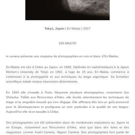
Tokyo, Japon
Tokyo, Japon
Chiba, Japon
Chiba, Japon
Chiba, Japon
| Eri Makita | 2006
| Eri Makita | 2007
| Eri Makita | 2006
| Eri Makita | 2007
| Eri Makita | 2007
ERI MAKITA
in camera présente une vingtaine de photographies en noir et blanc d’Eri Makita.
Eri Makita est née à Chiba au Japon, en 1968. Diplômée en mathématiques à la Japon
Women’s University de Tokyo en 1992, à l’age de 25 ans, Eri Makita commence à
s’intéresser à la photogaphie et aux techniques du tirage argentique. Sa formation
scientifique initiale restera néanmoins déterminante.
En 1994 elle s’installe à Paris, fréquente plusieurs photographes, notamment Jun
Shiraoka. Fidèle aux Rencontres d’Arles, elle étudie attentivement les techniques de
tirage et la singulière beauté qui s’en dégage. Elle affirmera dès lors un goût prononcé
pour le développement et prodiguera un soin particulier à la qualité de ses tirages.
Aujourd’hui elle vit et travaille à Chiba.
Ses photographies ont été présentées dans de nombreuses expositions au Japon et
en Europe, notamment aux Rencontres d’Arles, ainsi que dans des livres et des
magazines, comme Asahi Camera, Nippon Camera. Ses photographies font partie de