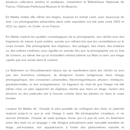
plusieurs collections privées et publiques, notamment la Bibliothèque Nationale de
France, l’Okinawa Prefectural Museum & Art Museum.
Eri Makita réalise elle même ses tirages, toujours en format carré, avec beaucoup de
soin. Les photographies présentées dans cette exposition ont été prise entre 2002 et
2012 au Japon, en Corée, et en France.
Eri Makita explore les qualités cosmologiques de la photographie, ses clichés sont des
fragments de nature à part entière, soumis aux mêmes lois que les constellations ou le
corps humain. Elle photographie des végétaux, des pelages, des chairs, des lumières
ou des ombres extrêmes, pour signifier en premier lieu que la photographie est un état
de l’univers, au même titre qu’un échantillon minéral prélevé sur Mars ou bien une image
captée par une sonde dans le cosmos.
Le flottement ou l’étourdissement obscur qui se manifestent dans ses clichés ne sont
pas des inventions artistiques, ils désignent l’action vertigineuse dans l’image
photographique, des constantes universelles, électromagnétiques, physico- chimiques,
gravitationnelles, et leur enregistrement. Un fragment de chair dit que l’image est elle
même chair, un plan rapproché de végétaux montre que dans un tirage, l’action des
photons ou des particules est à l’oeuvre comme dans les plantes ou dans le corps
humain.
Lorsque Eri Makita dit: “J’essaie le plus possible de m’éloigner des mots, et j’attends
toujours jusqu’à ce que je voie l’image à saisir. Ma photographie n’explique, ni ne
raconte d’histoire. J’essaie de saisir quelque chose qui n’a pas de nom, en flottement
entre des mots ou un langage » elle désigne précisément cette naturalité première du
tirage, pré-humaine, son appartenance à l’ordre des phénomènes naturels et