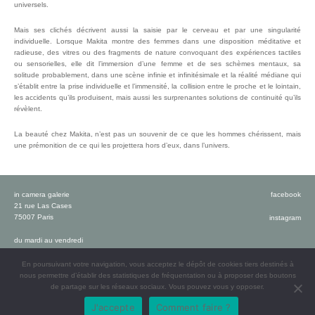
universels.
Mais ses clichés décrivent aussi la saisie par le cerveau et par une singularité
individuelle. Lorsque Makita montre des femmes dans une disposition méditative et
radieuse, des vitres ou des fragments de nature convoquant des expériences tactiles
ou sensorielles, elle dit l’immersion d’une femme et de ses schèmes mentaux, sa
solitude probablement, dans une scène infinie et infinitésimale et la réalité médiane qui
s’établit entre la prise individuelle et l’immensité, la collision entre le proche et le lointain,
les accidents qu’ils produisent, mais aussi les surprenantes solutions de continuité qu’ils
révèlent.
La beauté chez Makita, n’est pas un souvenir de ce que les hommes chérissent, mais
une prémonition de ce qui les projettera hors d’eux, dans l’univers.
in camera galerie
facebook
21 rue Las Cases
75007 Paris
instagram
du mardi au vendredi
de 13h à 18h
le samedi de 14h à 19h
En poursuivant votre navigation, vous acceptez le dépôt de cookies tiers destinés à
ou sur rendez-vous
nous permettre d’établir des statistiques de fréquentation ou à proposer des boutons
de partage sur les réseaux sociaux. Vous pouvez vous y opposer.
T : +33 (0)1 47 05 51 77
J'accepte
Comment faire ?
mentions légales
contact@incamera.fr