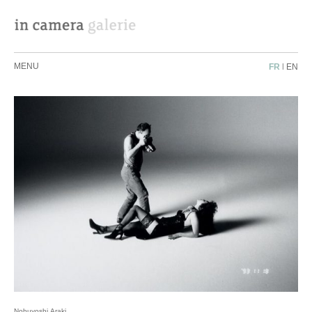
MENU
FR
|
EN
Nobuyoshi Araki