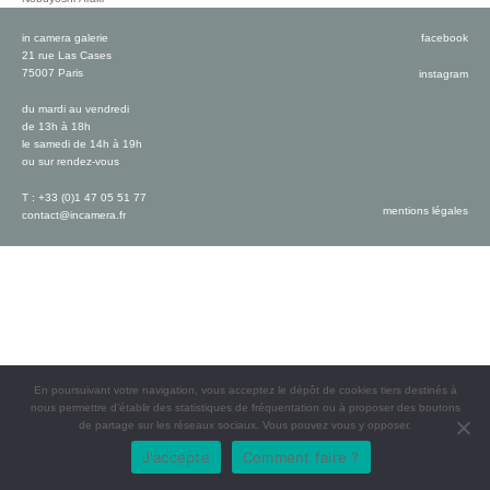
in camera galerie
facebook
21 rue Las Cases
75007 Paris
instagram
du mardi au vendredi
de 13h à 18h
le samedi de 14h à 19h
ou sur rendez-vous
T : +33 (0)1 47 05 51 77
mentions légales
contact@incamera.fr
En poursuivant votre navigation, vous acceptez le dépôt de cookies tiers destinés à
nous permettre d’établir des statistiques de fréquentation ou à proposer des boutons
de partage sur les réseaux sociaux. Vous pouvez vous y opposer.
J'accepte
Comment faire ?