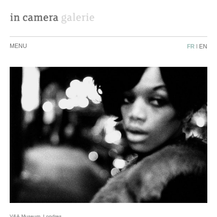
MENU
FR
|
EN
V&A Museum, Londres