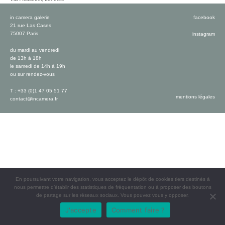
in camera galerie
facebook
21 rue Las Cases
75007 Paris
instagram
du mardi au vendredi
de 13h à 18h
le samedi de 14h à 19h
ou sur rendez-vous
T : +33 (0)1 47 05 51 77
mentions légales
contact@incamera.fr
En poursuivant votre navigation, vous acceptez le dépôt de cookies tiers destinés à
nous permettre d’établir des statistiques de fréquentation ou à proposer des boutons
de partage sur les réseaux sociaux. Vous pouvez vous y opposer.
J'accepte
Comment faire ?