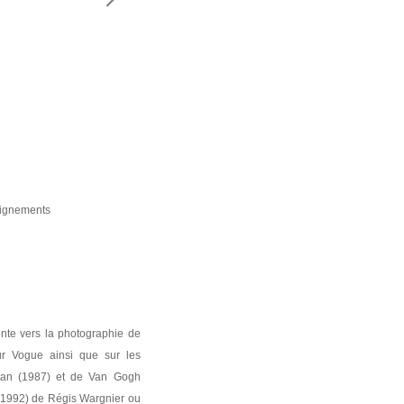
ADRESSE EMAIL :
ignements
ignements
ignements
ignements
ignements
ente vers la photographie de
our
Vogue
ainsi que sur les
tan
(1987) et de
Van Gogh
1992) de Régis Wargnier ou