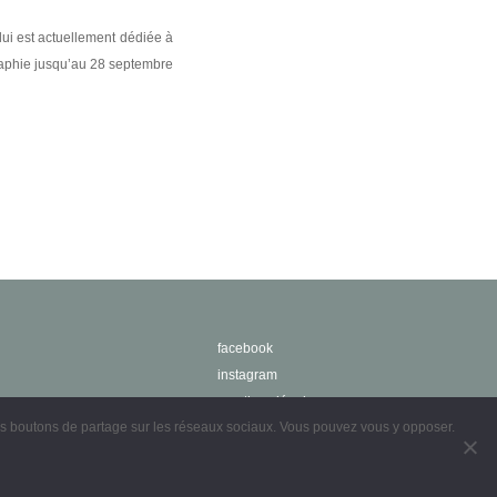
ui est actuellement dédiée à
aphie jusqu’au 28 septembre
facebook
instagram
mentions légales
des boutons de partage sur les réseaux sociaux. Vous pouvez vous y opposer.