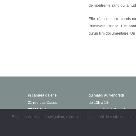
de montrer le sang ou la nud
Elle réalise deux courts-m
Primavera,
sur le 10e anni
qu’un film documentaire,
Un
in camera galerie
du mardi au vendredi
21 rue Las Cases
de 13h à 18h
75007 Paris
le samedi de 14h à 19h
En poursuivant votre navigation, vous acceptez le dépôt de cookies tiers d
ou sur rendez-vous