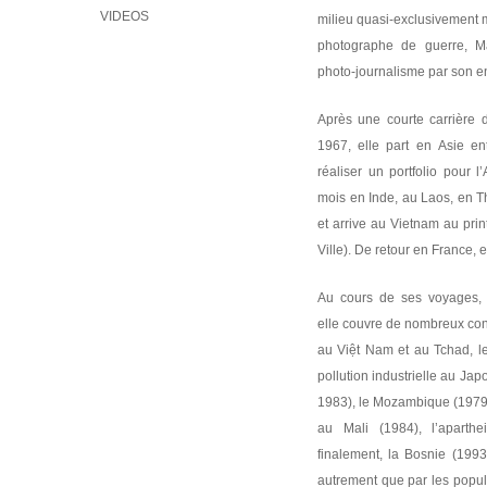
VIDEOS
milieu quasi-exclusivement ma
photographe de guerre, M
photo-journalisme par son 
Après une courte carrière 
1967, elle part en Asie en
réaliser un portfolio pour 
mois en Inde, au Laos, en 
et arrive au Vietnam au pr
Ville). De retour en France, e
Au cours de ses voyages,
elle couvre de nombreux confl
au Việt Nam et au Tchad, l
pollution industrielle au Jap
1983), le Mozambique (1979
au Mali (1984), l’aparth
finalement, la Bosnie (1993
autrement que par les populat