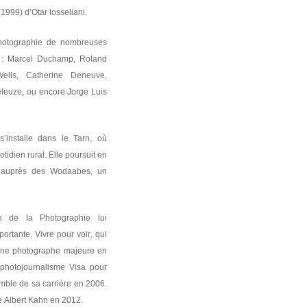
(1999) d’Otar losseliani.
photographie de nombreuses
er : Marcel Duchamp, Roland
ells, Catherine Deneuve,
leuze, ou encore Jorge Luis
’installe dans le Tarn, où
tidien rural. Elle poursuit en
re auprès des Wodaabes, un
 de la Photographie lui
portante,
Vivre pour voir
, qui
une photographe majeure en
e photojournalisme Visa pour
ble de sa carrière en 2006.
ète Albert Kahn en 2012.