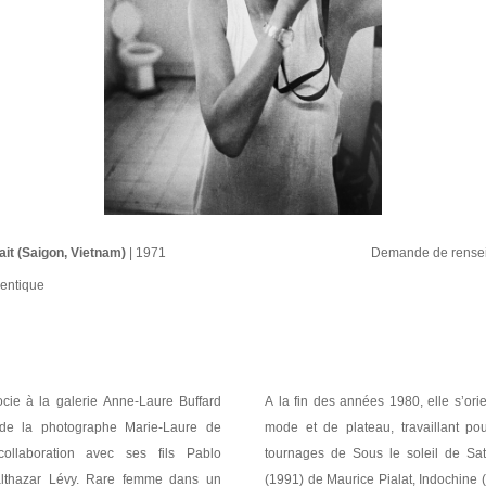
ait (Saigon, Vietnam)
Tchad (1976-1978)
1971-1972)
ue, Johannesbourg
e Deneuve (années 1980)
| 1985
| 1971
Demande de rense
Demande de rense
Demande de rense
Demande de rense
Demande de rense
gentique
gentique
entique.
gentique
ocie à la galerie Anne-Laure Buffard
A la fin des années 1980, elle s’ori
 de la photographe Marie-Laure de
mode et de plateau, travaillant p
ollaboration avec ses fils Pablo
tournages de
Sous le soleil de Sa
lthazar Lévy. Rare femme dans un
(1991) de Maurice Pialat,
Indochine
(