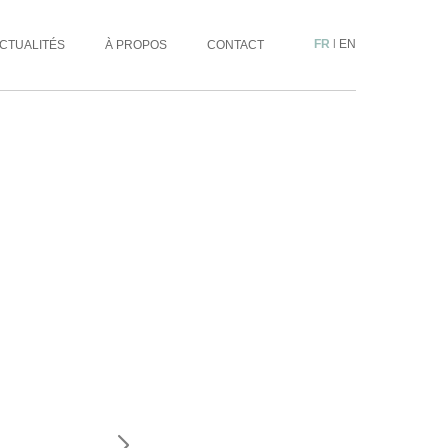
FR
|
EN
CTUALITÉS
À PROPOS
CONTACT
DEMANDE DE RENSEIGNEMENTS
ARTISTE :
OEUVRE :
MESSAGE :