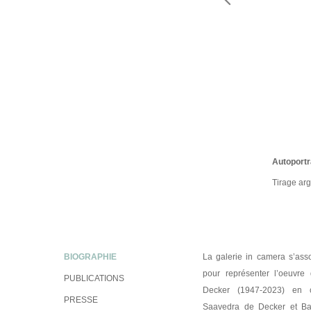
Autoportr
Tibesti, 
Vietnam (
Dans la r
Catherin
Tirage ar
Tirage ar
Tirage arg
Tirage ar
BIOGRAPHIE
La galerie in camera s’ass
pour représenter l’oeuvre
PUBLICATIONS
Decker (1947-2023) en c
PRESSE
Saavedra de Decker et Ba