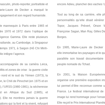
sculin, photo-reporter, portraitiste et
encore
Adieu, plancher des vaches !
arie-Laure de Decker a marqué le
Tout au long de sa carrière, elle 
engagement et son regard humaniste.
personnalités qu’elle disait vénér
de mannequin à Paris entre 1965 et
Topor, Jacques Prévert, Orson W
tre 1970 et 1972 dans l’optique de
Françoise Sagan, Man Ray, Gilles De
l’Agence Gamma. Elle reste plusieurs
Borges.
Thaïlande, au Cambodge, à Singapour
En 1995, Marie-Laure de Decker s
intemps 1971, à Saigon (Hô Chi Minh-
elle immortalise les paysages et le quo
lle intègre l’agence.
parallèle son travail documentai
 accompagnée de sa caméra Leica,
peuple nomade du Tchad.
its et zones de crise : la guerre civile
En 2001, la Maison Européenne
e nord et le sud du Yémen (1973), la
organise une première exposition im
on, le Chili de Pinochet (en 1975 et en
lui permet d’être reconnue comme 
), l’URSS (1980-1981), la sécheresse
France. Le festival international d
eid en Afrique du Sud (1985), et
image lui rend hommage pour l’ensem
). Elle ne montrera jamais la guerre
Elle reçoit le Prix International Plan
ions qui la font et la vivent, refusant