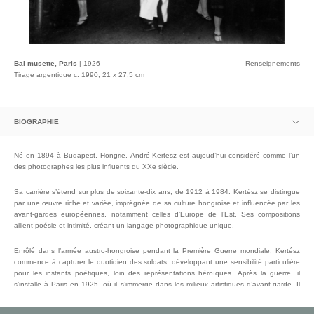
Bal musette, Paris
| 1926
Renseignements
Tirage argentique c. 1990, 21 x 27,5 cm
BIOGRAPHIE
ADRESSE EMAIL :
Né en 1894 à Budapest, Hongrie, André Kertesz est aujoud’hui considéré comme l’un
des photographes les plus influents du XXe siècle.
Sa carrière s’étend sur plus de soixante-dix ans, de 1912 à 1984. Kertész se distingue
par une œuvre riche et variée, imprégnée de sa culture hongroise et influencée par les
avant-gardes européennes, notamment celles d’Europe de l’Est. Ses compositions
allient poésie et intimité, créant un langage photographique unique.
Enrôlé dans l’armée austro-hongroise pendant la Première Guerre mondiale, Kertész
commence à capturer le quotidien des soldats, développant une sensibilité particulière
pour les instants poétiques, loin des représentations héroïques. Après la guerre, il
s’installe à Paris en 1925, où il s’immerge dans les milieux artistiques d’avant-garde. Il
photographie ses amis hongrois, les ateliers d’artistes, les scènes de rue et les jardins
parisiens. Sa première exposition a lieu en 1927 à la galerie « Le Sacre du Printemps ».