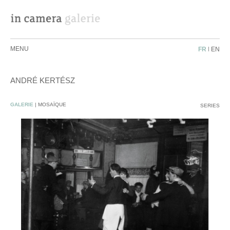
MENU
FR
|
EN
ANDRÉ KERTÉSZ
DEMANDE DE RENSEIGNEMENTS
GALERIE
|
MOSAÏQUE
SERIES
ARTISTE :
OEUVRE :
MESSAGE :