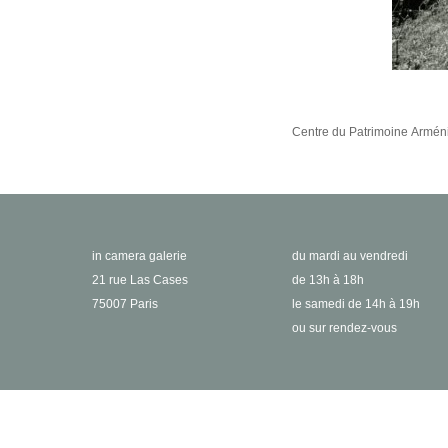
Centre du Patrimoine Armén
in camera galerie
du mardi au vendredi
21 rue Las Cases
de 13h à 18h
75007 Paris
le samedi de 14h à 19h
ou sur rendez-vous