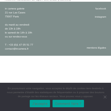
in camera galerie
facebook
21 rue Las Cases
75007 Paris
instagram
du mardi au vendredi
de 13h à 18h
le samedi de 14h à 19h
ou sur rendez-vous
T : +33 (0)1 47 05 51 77
mentions légales
contact@incamera.fr
En poursuivant votre navigation, vous acceptez le dépôt de cookies tiers destinés à
nous permettre d’établir des statistiques de fréquentation ou à proposer des boutons
de partage sur les réseaux sociaux. Vous pouvez vous y opposer.
J'accepte
Comment faire ?