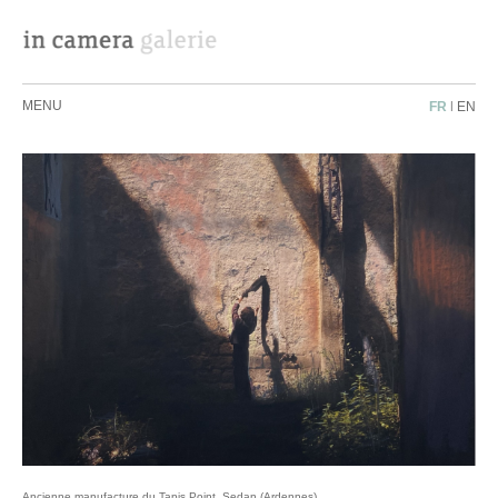
MENU
FR
|
EN
Ancienne manufacture du Tapis Point, Sedan (Ardennes)