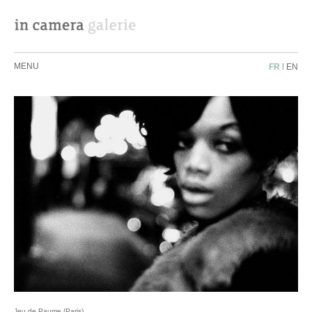
MENU
FR
|
EN
Jeu de Paume (Paris)