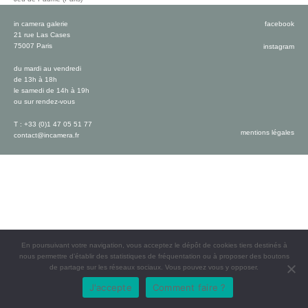
in camera galerie
facebook
21 rue Las Cases
75007 Paris
instagram
du mardi au vendredi
de 13h à 18h
le samedi de 14h à 19h
ou sur rendez-vous
T : +33 (0)1 47 05 51 77
mentions légales
contact@incamera.fr
En poursuivant votre navigation, vous acceptez le dépôt de cookies tiers destinés à
nous permettre d’établir des statistiques de fréquentation ou à proposer des boutons
de partage sur les réseaux sociaux. Vous pouvez vous y opposer.
J'accepte
Comment faire ?